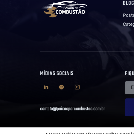
BLO
Post
Cate
MÍDIAS SOCIAIS
FIQ
contato@paixaoporcombustao.com.br