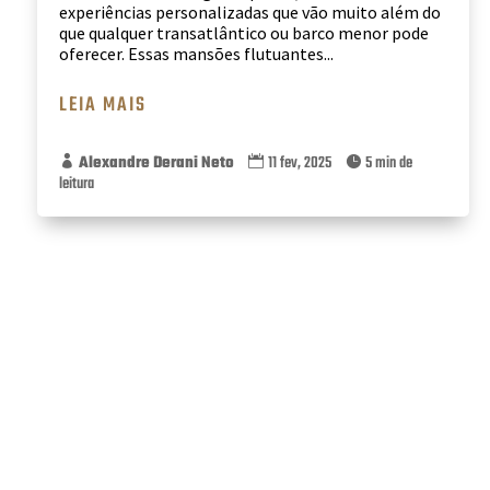
experiências personalizadas que vão muito além do
que qualquer transatlântico ou barco menor pode
oferecer. Essas mansões flutuantes...
LEIA MAIS
Alexandre Derani Neto
11 fev, 2025
5 min de



leitura