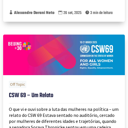
Alexandre Derani Neto
26 set, 2025
3 min de leitura



Off Topic
CSW 69 – Um Relato
O que vi e ouvi sobre a luta das mulheres na política – um
relato do CSW 69 Estava sentado no auditório, cercado
por mulheres de diferentes idades e trajetórias, quando
a senadora Soraya Thronicke sentou em uma cadeira