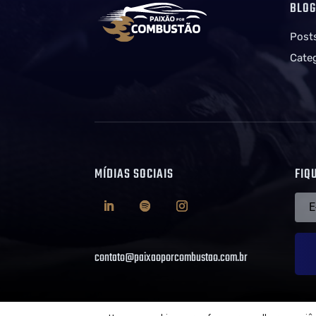
BLO
Post
Cate
MÍDIAS SOCIAIS
FIQ
contato@paixaoporcombustao.com.br