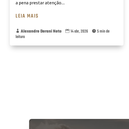
a pena prestar atenção....
LEIA MAIS
Alexandre Derani Neto
14 abr, 2026
5 min de



leitura