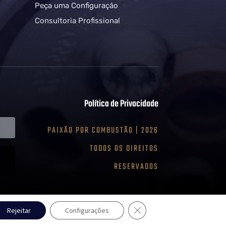
!
Peça uma Configuração
Consultoria Profissional
Política de Privacidade
PAIXÃO POR COMBUSTÃO | 2026
TODOS OS DIREITOS
RESERVADOS
Close GDPR Cookie Banner
Rejeitar
Configurações
rld.