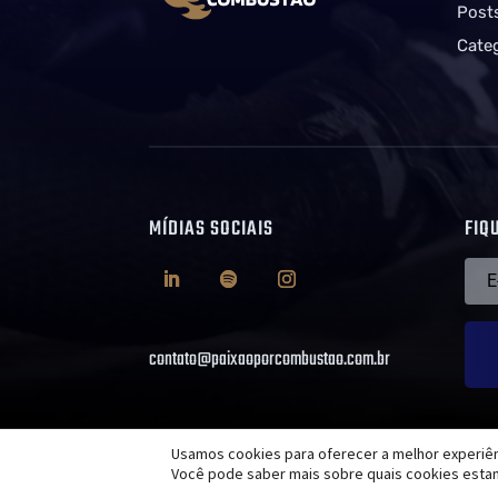
Post
Cate
MÍDIAS SOCIAIS
FIQ
contato@paixaoporcombustao.com.br
Usamos cookies para oferecer a melhor experiên
dev
Você pode saber mais sobre quais cookies esta