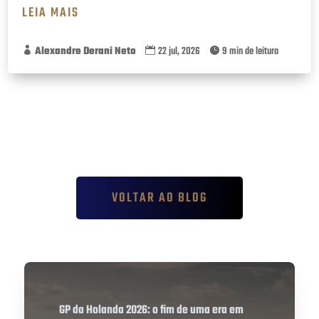
LEIA MAIS
Alexandre Derani Neto
22 jul, 2026
9 min de leitura



VOLTAR AO BLOG
GP da Holanda 2026: o fim de uma era em