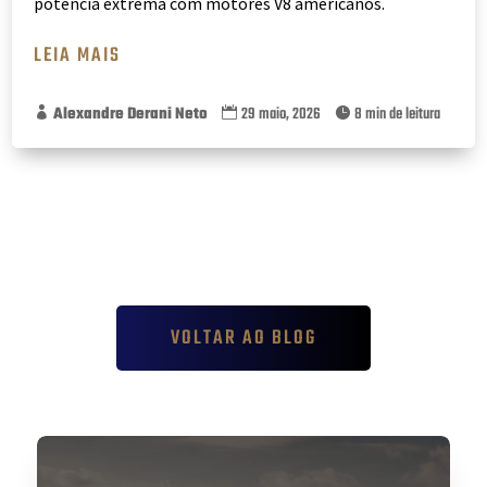
potência extrema com motores V8 americanos.
LEIA MAIS
Alexandre Derani Neto
29 maio, 2026
8 min de leitura



VOLTAR AO BLOG